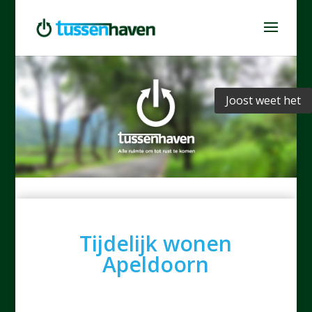
Joost weet het
Tijdelijk wonen
Apeldoorn